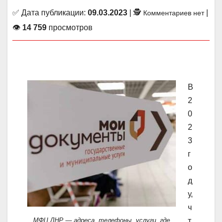
✅ Дата публикации:
09.03.2023
| 🕵
|
Комментариев нет
👁
14 759
просмотров
В
2
0
2
3
г
о
д
у,
ч
МФЦ ДНР — адреса, телефоны, услуги, где
т