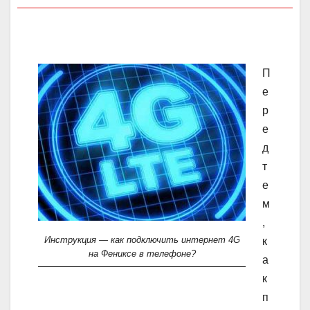
П
е
р
е
д
т
е
м
,
Инструкция — как подключить интернет 4G
к
на Фениксе в телефоне?
а
к
п