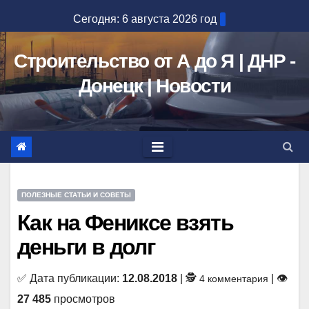
Перейти
Сегодня: 6 августа 2026 год
к
содержимому
Строительство от А до Я | ДНР -
Донецк | Новости
ПОЛЕЗНЫЕ СТАТЬИ И СОВЕТЫ
Как на Фениксе взять
деньги в долг
✅ Дата публикации:
12.08.2018
| 🕵
| 👁
4 комментария
27 485
просмотров