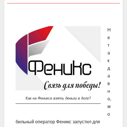
Н
е
т
а
к
д
а
в
н
Как на Фениксе взять деньги в долг?
о,
м
о
бильный оператор Феникс запустил для