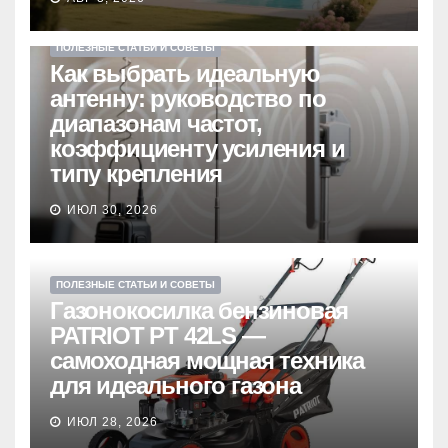
ПОЛЕЗНЫЕ СТАТЬИ И СОВЕТЫ
Как выбрать идеальную
антенну: руководство по
диапазонам частот,
коэффициенту усиления и
типу крепления
ИЮЛ 30, 2026
ПОЛЕЗНЫЕ СТАТЬИ И СОВЕТЫ
Газонокосилка бензиновая
PATRIOT PT 42LS —
самоходная мощная техника
для идеального газона
ИЮЛ 28, 2026