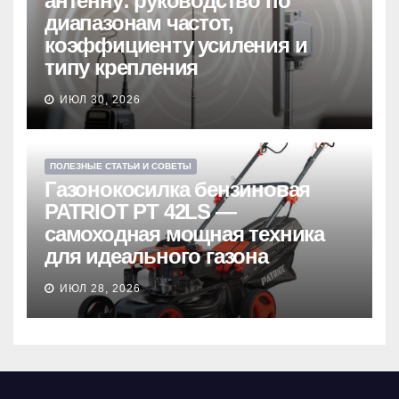
антенну: руководство по
диапазонам частот,
коэффициенту усиления и
типу крепления
ИЮЛ 30, 2026
ПОЛЕЗНЫЕ СТАТЬИ И СОВЕТЫ
Газонокосилка бензиновая
PATRIOT PT 42LS —
самоходная мощная техника
для идеального газона
ИЮЛ 28, 2026