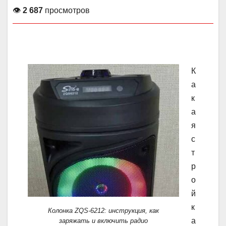
👁
2 687
просмотров
К
а
к
а
я
с
т
р
о
й
к
Колонка ZQS-6212: инструкция, как
а
заряжать и включить радио