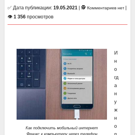
✅ Дата публикации:
19.05.2021
| 🕵
|
Комментариев нет
👁
1 356
просмотров
И
н
о
гд
а
н
у
ж
н
о
Как подключить мобильный интернет
Феникс к компьютеру через телефон
п