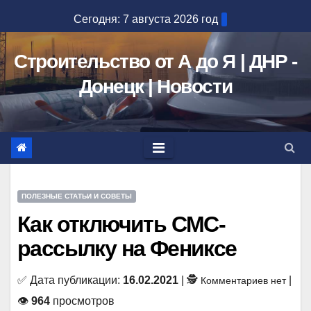
Перейти
Сегодня: 7 августа 2026 год
к
содержимому
Строительство от А до Я | ДНР -
Донецк | Новости
ПОЛЕЗНЫЕ СТАТЬИ И СОВЕТЫ
Как отключить СМС-
рассылку на Фениксе
✅ Дата публикации:
16.02.2021
| 🕵
|
Комментариев нет
👁
964
просмотров