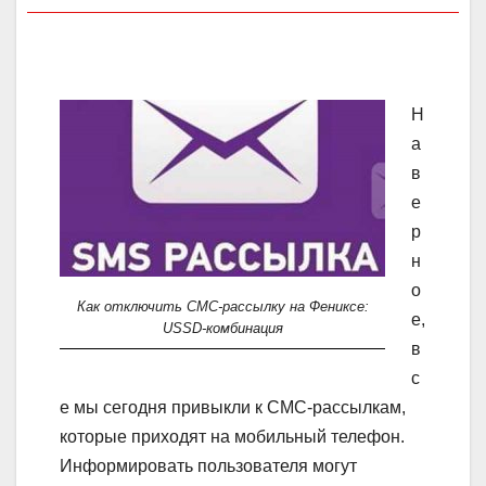
Н
а
в
е
р
н
о
Как отключить СМС-рассылку на Фениксе:
е,
USSD-комбинация
в
с
е мы сегодня привыкли к СМС-рассылкам,
которые приходят на мобильный телефон.
Информировать пользователя могут