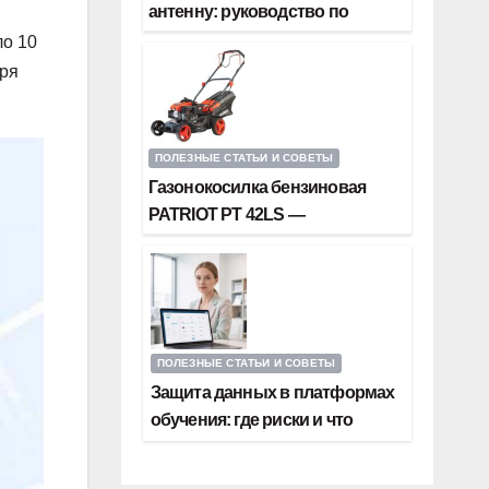
антенну: руководство по
диапазонам частот,
ло 10
коэффициенту усиления и
аря
типу крепления
ПОЛЕЗНЫЕ СТАТЬИ И СОВЕТЫ
Газонокосилка бензиновая
PATRIOT PT 42LS —
самоходная мощная техника
для идеального газона
ПОЛЕЗНЫЕ СТАТЬИ И СОВЕТЫ
Защита данных в платформах
обучения: где риски и что
будет, если рванёт