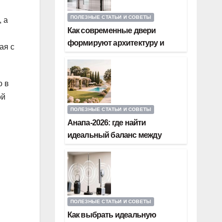
ПОЛЕЗНЫЕ СТАТЬИ И СОВЕТЫ
 а
Как современные двери
формируют архитектуру и
ая с
безопасность общественных
зданий
о в
ой
ПОЛЕЗНЫЕ СТАТЬИ И СОВЕТЫ
Анапа-2026: где найти
идеальный баланс между
тишиной спального района и
шаговой доступностью пляжа
ПОЛЕЗНЫЕ СТАТЬИ И СОВЕТЫ
Как выбрать идеальную