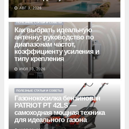
АВГ 3, 2026
ПОЛЕЗНЫЕ СТАТЬИ И СОВЕТЫ
Как выбрать идеальную
антенну: руководство по
диапазонам частот,
коэффициенту усиления и
типу крепления
ИЮЛ 30, 2026
ПОЛЕЗНЫЕ СТАТЬИ И СОВЕТЫ
Газонокосилка бензиновая
PATRIOT PT 42LS —
самоходная мощная техника
для идеального газона