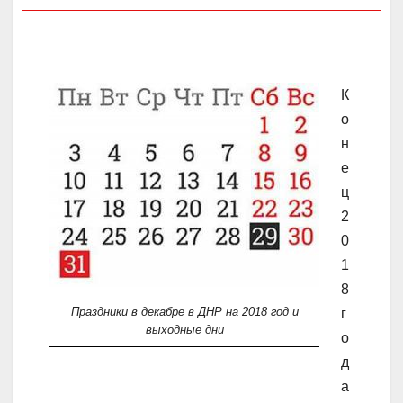
К
о
н
е
ц
2
0
1
8
Праздники в декабре в ДНР на 2018 год и
г
выходные дни
о
д
а