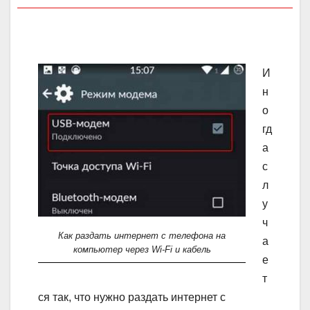
И
н
о
гд
а
с
л
у
ч
Как раздать интернет с телефона на
а
компьютер через Wi-Fi и кабель
е
т
ся так, что нужно раздать интернет с