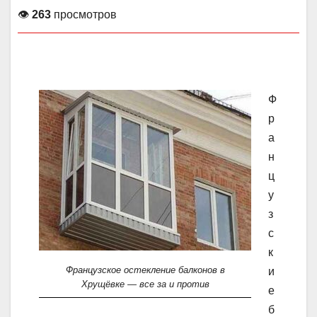
👁
263
просмотров
Ф
р
а
н
ц
у
з
с
к
Французское остекление балконов в
и
Хрущёвке — все за и против
е
б